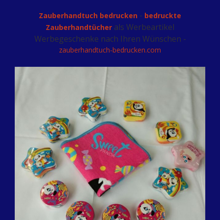
-
Zauberhandtuch bedrucken
bedruckte
als Werbeartikel
Zauberhandtücher
Werbegeschenke nach Ihren Wünschen -
zauberhandtuch-bedrucken.com