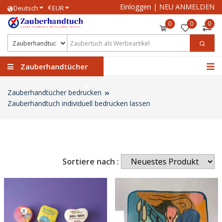
Einloggen
|
NEU ANMELDEN
€
Deutsch
EUR
0
0
0
Zauberhandtücher
Zauberhandtücher bedrucken
Zauberhandtuch individuell bedrucken lassen
Sortiere nach :