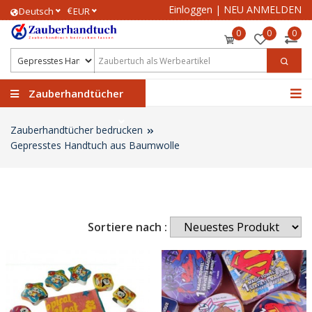
Einloggen
|
NEU ANMELDEN
€
Deutsch
EUR
0
0
0
Zauberhandtücher
Zauberhandtücher bedrucken
Gepresstes Handtuch aus Baumwolle
Sortiere nach :